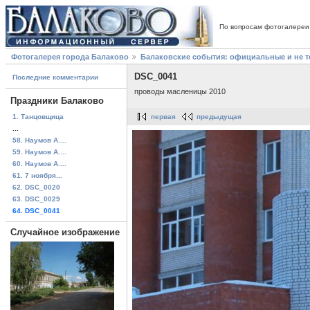
По вопросам фотогалереи
Фотогалерея города Балаково
Балаковские события: официальные и не 
DSC_0041
Последние комментарии
проводы масленицы 2010
Праздники Балаково
1. Танцовщица
первая
предыдущая
...
58. Наумов А....
59. Наумов А....
60. Наумов А....
61. 7 ноября...
62. DSC_0020
63. DSC_0029
64. DSC_0041
Случайное изображение