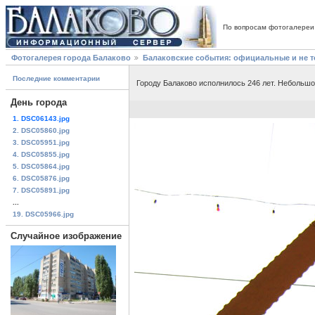
По вопросам фотогалереи
Фотогалерея города Балаково
Балаковские события: официальные и не 
Последние комментарии
Городу Балаково исполнилось 246 лет. Небольшо
День города
1. DSC06143.jpg
2. DSC05860.jpg
3. DSC05951.jpg
4. DSC05855.jpg
5. DSC05864.jpg
6. DSC05876.jpg
7. DSC05891.jpg
...
19. DSC05966.jpg
Случайное изображение