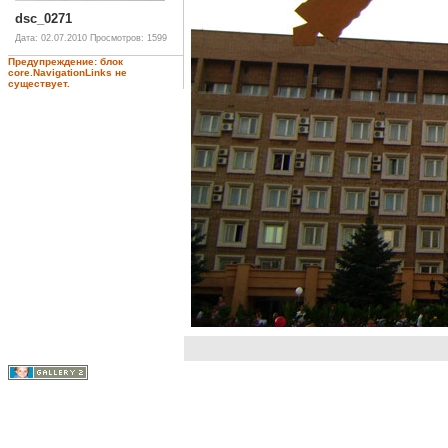
dsc_0271
Дата: 02.07.2010
Просмотров: 1599
Предупреждение: блок
core.NavigationLinks не
существует.