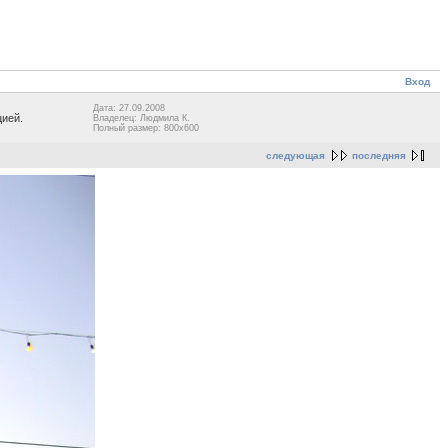
Вход
Дата: 27.09.2008
цией.
Владелец: Людмила К.
Полный размер: 800x600
следующая
последняя