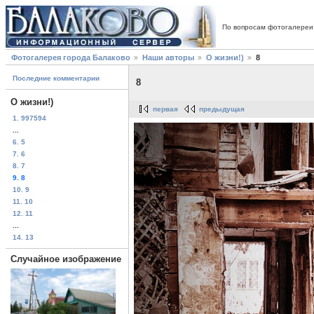
По вопросам фотогалереи
Фотогалерея города Балаково
Наши авторы
О жизни!)
8
Последние комментарии
8
О жизни!)
первая
предыдущая
1. 997594
...
6. 5
7. 6
8. 7
9. 8
10. 9
11. 10
12. 11
...
14. 13
Случайное изображение