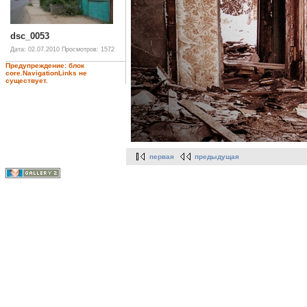
dsc_0053
Дата: 02.07.2010
Просмотров: 1572
Предупреждение: блок
core.NavigationLinks не
существует.
первая
предыдущая