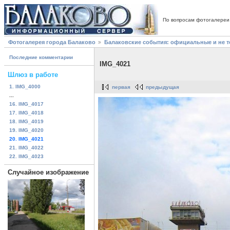
По вопросам фотогалереи
Фотогалерея города Балаково
Балаковские события: официальные и не 
Последние комментарии
IMG_4021
Шлюз в работе
1. IMG_4000
первая
предыдущая
...
16. IMG_4017
17. IMG_4018
18. IMG_4019
19. IMG_4020
20. IMG_4021
21. IMG_4022
22. IMG_4023
Случайное изображение