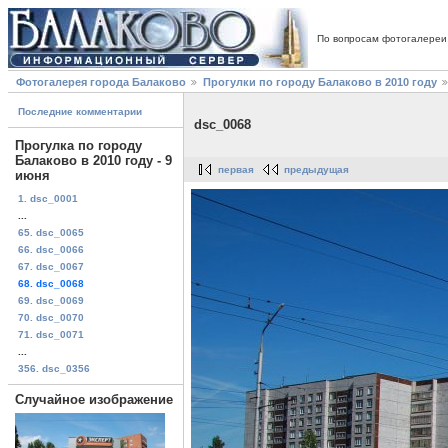
По вопросам фотогалереи
Фотогалерея города Балаково
Прогулки по городу Балаково в 2010 году
Последние комментарии
dsc_0068
Прогулка по городу
Балаково в 2010 году - 9
первая
предыдущая
июня
1. dsc_0001
...
65. dsc_0065
66. dsc_0066
67. dsc_0067
68. dsc_0068
69. dsc_0069
70. dsc_0070
71. dsc_0071
...
356. dsc_0356
Случайное изображение