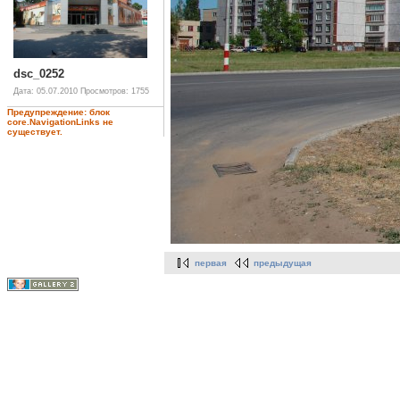
dsc_0252
Дата: 05.07.2010
Просмотров: 1755
Предупреждение: блок
core.NavigationLinks не
существует.
первая
предыдущая