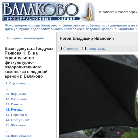
По вопросам фотогалереи
Фотогалерея города Балаково
Балаковские события: официальные и не 
физкультурно-оздоровительного комплекса с ледовой ареной г. Балаково
Рогов Владимир Иванович
Последние комментарии
Визит депутата Госдумы
первая
предыдущая
Панкова Н. В. на
строительство
физкультурно-
оздоровительного
комплекса с ледовой
ареной г. Балаково
1. Строительст...
...
39. img_0634
40. Интервью
41. Панков...
42. Рогов...
43. Перекур :)
44. Обступили!
45. Женщины...
...
61. img_0662.jpg