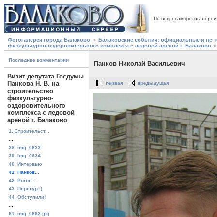
По вопросам фотогалереи
Фотогалерея города Балаково
Балаковские события: официальные и не 
физкультурно-оздоровительного комплекса с ледовой ареной г. Балаково
Последние комментарии
Панков Николай Васильевич
Визит депутата Госдумы
Панкова Н. В. на
первая
предыдущая
строительство
физкультурно-
оздоровительного
комплекса с ледовой
ареной г. Балаково
1. Строительст...
...
38. img_0633
39. img_0634
40. Интервью
41. Панков...
42. Рогов...
43. Перекур :)
44. Обступили!
...
61. img_0662.jpg