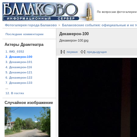
По вопросам фотогалереи
Фотогалерея города Балаково
Балаковские события: официальные и не 
Декамерон-100
Последние комментарии
Декамерон-100.jpg
Актеры Драмтеатра
1. IMG_0352
первая
предыдущая
2. Декамерон-100
3. Декамерон-101
4. Декамерон-116
5. Декамерон-121
6. Декамерон-122
7. Декамерон-133
...
12. В гостях
Случайное изображение