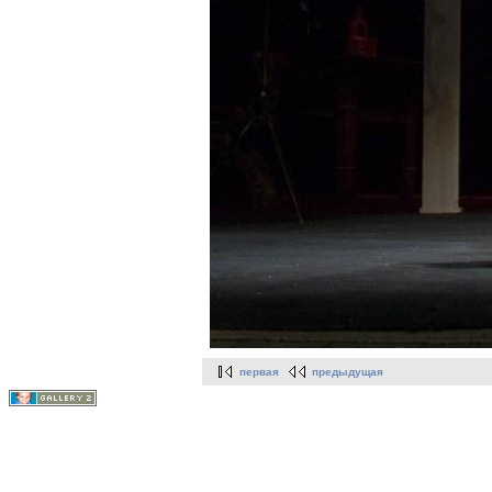
первая
предыдущая