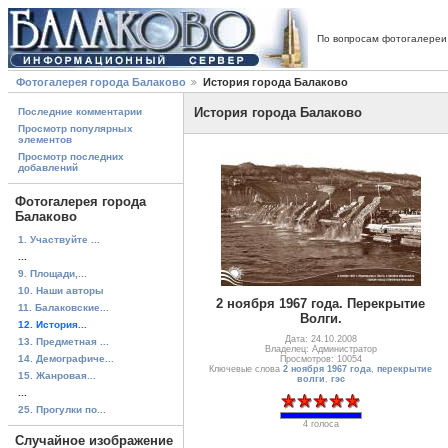
По вопросам фотогалереи
Фотогалерея города Балаково
История города Балаково
История города Балаково
Последние комментарии
Просмотр популярных
элементов
Просмотр последних
добавлений
Фотогалерея города
Балаково
1. Участвуйте ...
...
9. Площади,...
10. Наши авторы
2 ноября 1967 года. Перекрытие
11. Балаковские...
Волги.
12. История...
Дата: 24.10.2008
13. Предметная ...
Владелец: Администратор
14. Демографиче...
Просмотров: 10054
Ключевые слова
2 ноября 1967 года
,
перекрытие
15. Жанровая...
волги
,
гэс
...
25. Прогулки по...
4 голоса
Случайное изображение