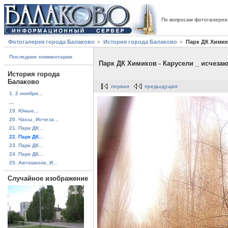
По вопросам фотогалереи
Фотогалерея города Балаково
История города Балаково
Парк ДК Химик
Последние комментарии
Парк ДК Химиков - Карусели _ исчеза
История города
Балаково
первая
предыдущая
1. 2 ноября...
...
19. Юные...
20. Часы_Исчеза...
21. Парк ДК...
22. Парк ДК...
23. Парк ДК...
24. Парк ДК...
25. Автошкола_И...
Случайное изображение