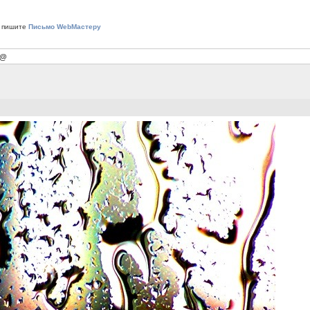
 пишите
Письмо WebМастеру
 @