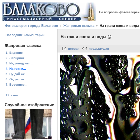
По вопросам фотогалереи
Фотогалерея города Балаково
Жанровая съемка
На грани света и воды
Последние комментарии
На грани света и воды @
Жанровая съемка
первая
предыдущая
1. Видение
2. Лабиринт
3. Индивидумы ...
4. На грани...
5. Ну дай же...
6. Отдых от...
7. Весеннее...
...
17. спят...
Случайное изображение