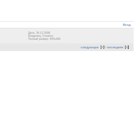
Вход
Дата: 26.12.2008
Владелец: Сreative
Полный размер: 655x484
следующая
последняя