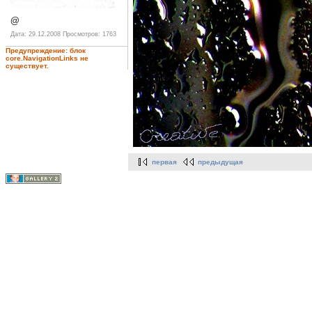
@
Дата: 29.12.2008
Просмотров: 1763
Предупреждение: блок
core.NavigationLinks не
существует.
первая
предыдущая