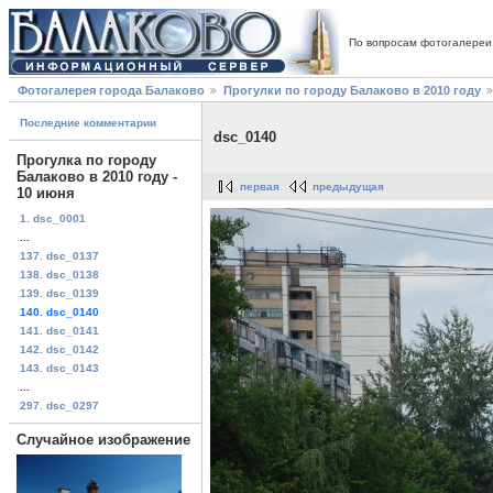
По вопросам фотогалереи
Фотогалерея города Балаково
Прогулки по городу Балаково в 2010 году
Последние комментарии
dsc_0140
Прогулка по городу
Балаково в 2010 году -
первая
предыдущая
10 июня
1. dsc_0001
...
137. dsc_0137
138. dsc_0138
139. dsc_0139
140. dsc_0140
141. dsc_0141
142. dsc_0142
143. dsc_0143
...
297. dsc_0297
Случайное изображение