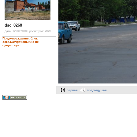
dsc_0268
Дата: 12.09.2010
Просмотров: 2020
Предупреждение: блок
core.NavigationLinks не
существует.
первая
предыдущая