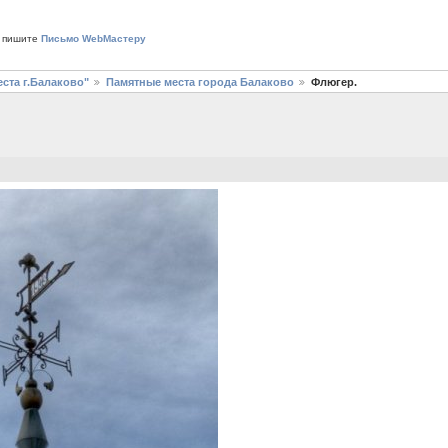
 пишите
Письмо WebМастеру
ста г.Балаково"
Памятные места города Балаково
Флюгер.