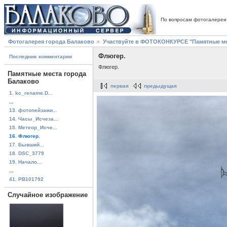
По вопросам фотогалереи
Фотогалерея города Балаково
Участвуйте в ФОТОКОНКУРСЕ "Памятные ме
Флюгер.
Последние комментарии
Флюгер.
Памятные места города
Балаково
первая
предыдущая
1. kc_rename.D...
...
13. фотопейзажи...
14. Часы_Исчеза...
15. Метеор_Исче...
16. Флюгер.
17. Бывший...
18. DSC_3779
19. Начало...
...
41. PB101792
Случайное изображение