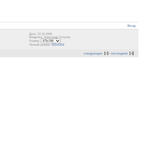
Вход
Дата: 23.10.2009
Владелец: Александр Тулупов
Размер:
Полный размер:
633x1024
следующая
последняя