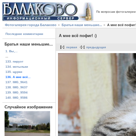
По вопросам фотогалереи
Фотогалерея города Балаково
Братья наши меньшие...
А мне всё пофиг!
Последние комментарии
А мне всё пофиг! :)
Братья наши меньшие...
первая
предыдущая
1. Вы,...
...
133. пируэт
134. мотыльки
135. щурки
136. А мне всё...
137. IMG_9641
138. IMG_9637
139. IMG_9594
140. IMG_9586
Случайное изображение