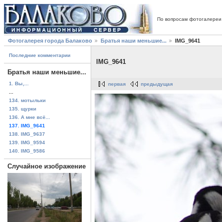
По вопросам фотогалереи
Фотогалерея города Балаково
Братья наши меньшие...
IMG_9641
Последние комментарии
IMG_9641
Братья наши меньшие...
1. Вы,...
первая
предыдущая
...
134. мотыльки
135. щурки
136. А мне всё...
137. IMG_9641
138. IMG_9637
139. IMG_9594
140. IMG_9586
Случайное изображение