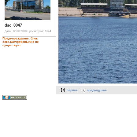
dsc_0047
Дата: 12.09.2010
Просмотров: 1644
Предупреждение: блок
core.NavigationLinks не
существует.
первая
предыдущая