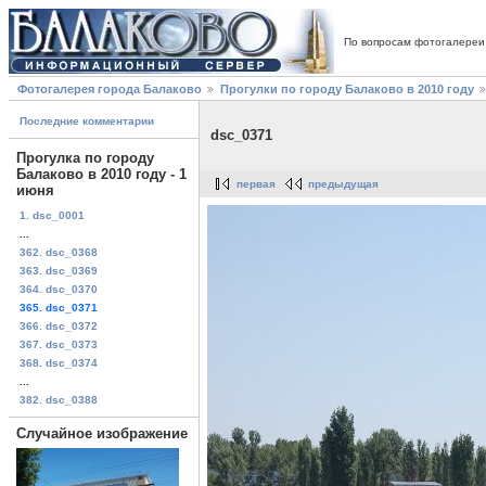
По вопросам фотогалереи
Фотогалерея города Балаково
Прогулки по городу Балаково в 2010 году
Последние комментарии
dsc_0371
Прогулка по городу
Балаково в 2010 году - 1
первая
предыдущая
июня
1. dsc_0001
...
362. dsc_0368
363. dsc_0369
364. dsc_0370
365. dsc_0371
366. dsc_0372
367. dsc_0373
368. dsc_0374
...
382. dsc_0388
Случайное изображение