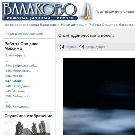
По вопросам фотогалереи
Фотогалерея города Балаково
Наши авторы
Работы Стаценко Максима
Последние комментарии
Стоит одиночество в поле...
Работы Стаценко
первая
предыдущая
Максима
1. Аквафрэш
...
544. Заброшенный...
545. Молочные...
546. Место...
547. Стоит...
548. В ожидании ...
549. И снова...
550. Забава из...
...
598. Холодное...
Случайное изображение