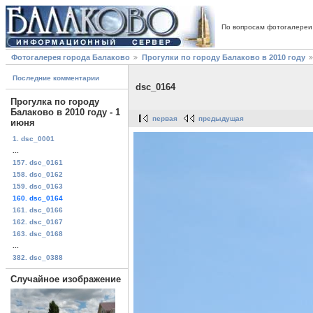
По вопросам фотогалереи
Фотогалерея города Балаково
Прогулки по городу Балаково в 2010 году
Последние комментарии
dsc_0164
Прогулка по городу
Балаково в 2010 году - 1
первая
предыдущая
июня
1. dsc_0001
...
157. dsc_0161
158. dsc_0162
159. dsc_0163
160. dsc_0164
161. dsc_0166
162. dsc_0167
163. dsc_0168
...
382. dsc_0388
Случайное изображение