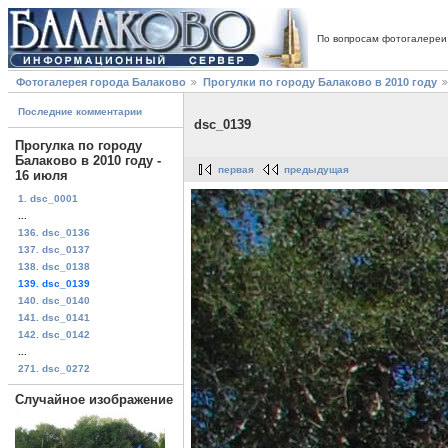
По вопросам фотогалереи
Фотогалерея города Балаково
Прогулки по городу Балаково в 2010 году
Последние комментарии
dsc_0139
Прогулка по городу
Балаково в 2010 году -
первая
предыдущая
16 июля
1. dsc_0001
...
136. dsc_0136
137. dsc_0137
138. dsc_0138
139. dsc_0139
140. dsc_0140
141. dsc_0141
142. dsc_0142
...
271. dsc_0272
Случайное изображение