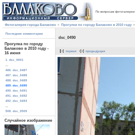
По вопросам фотогалереи
Фотогалерея города Балаково
Прогулки по городу Балаково в 2010 году
Последние комментарии
dsc_0490
Прогулка по городу
Балаково в 2010 году -
первая
предыдущая
16 июня
1. dsc_0001
...
486. dsc_0487
487. dsc_0488
488. dsc_0489
489. dsc_0490
490. dsc_0491
491. dsc_0492
492. dsc_0493
...
508. dsc_0509
Случайное изображение