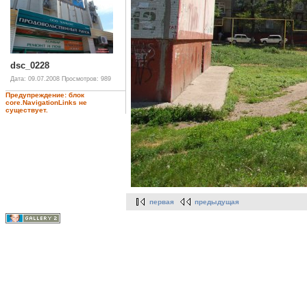
dsc_0228
Дата: 09.07.2008
Просмотров: 989
Предупреждение: блок
core.NavigationLinks не
существует.
первая
предыдущая