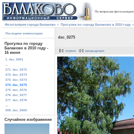
По вопросам фотогалереи
Фотогалерея города Балаково
Прогулки по городу Балаково в 2010 году
Последние комментарии
dsc_0275
Прогулка по городу
Балаково в 2010 году -
первая
предыдущая
16 июня
1. dsc_0001
...
271. dsc_0272
272. dsc_0273
273. dsc_0274
274. dsc_0275
275. dsc_0276
276. dsc_0277
277. dsc_0278
...
508. dsc_0509
Случайное изображение