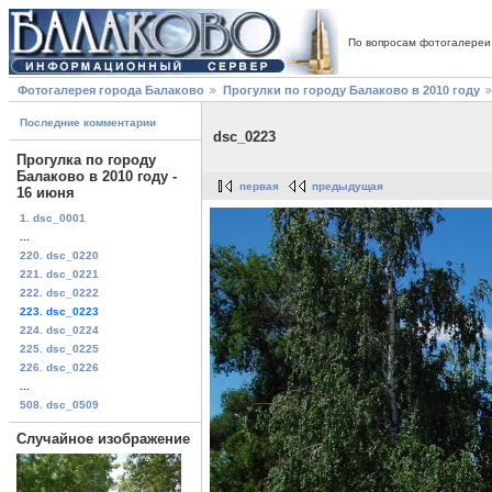
По вопросам фотогалереи
Фотогалерея города Балаково
Прогулки по городу Балаково в 2010 году
Последние комментарии
dsc_0223
Прогулка по городу
Балаково в 2010 году -
первая
предыдущая
16 июня
1. dsc_0001
...
220. dsc_0220
221. dsc_0221
222. dsc_0222
223. dsc_0223
224. dsc_0224
225. dsc_0225
226. dsc_0226
...
508. dsc_0509
Случайное изображение