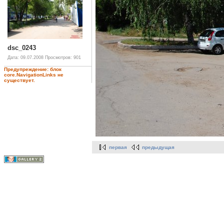
dsc_0243
Дата: 09.07.2008
Просмотров: 901
Предупреждение: блок
core.NavigationLinks не
существует.
первая
предыдущая