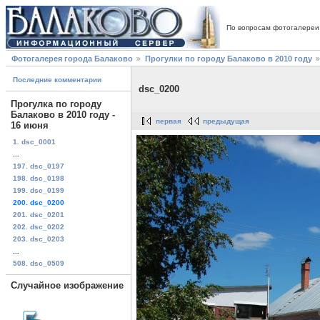
По вопросам фотогалереи
Фотогалерея города Балаково
Прогулки по городу Балаково в 2010 году
Последние комментарии
dsc_0200
Прогулка по городу
Балаково в 2010 году -
первая
предыдущая
16 июня
1. dsc_0001
...
197. dsc_0197
198. dsc_0198
199. dsc_0199
200. dsc_0200
201. dsc_0201
202. dsc_0202
203. dsc_0203
...
508. dsc_0509
Случайное изображение