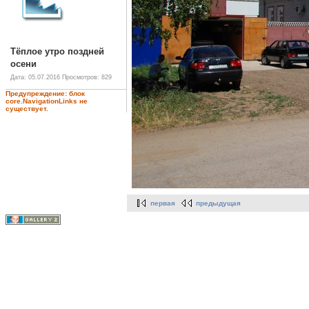
Тёплое утро поздней
осени
Дата: 05.07.2016
Просмотров: 829
Предупреждение: блок
core.NavigationLinks не
существует.
первая
предыдущая