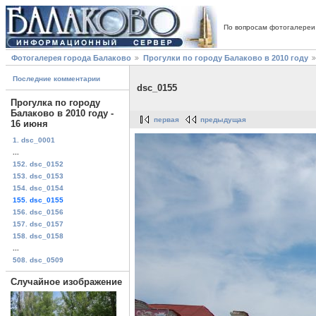
По вопросам фотогалереи
Фотогалерея города Балаково
Прогулки по городу Балаково в 2010 году
Последние комментарии
dsc_0155
Прогулка по городу
Балаково в 2010 году -
первая
предыдущая
16 июня
1. dsc_0001
...
152. dsc_0152
153. dsc_0153
154. dsc_0154
155. dsc_0155
156. dsc_0156
157. dsc_0157
158. dsc_0158
...
508. dsc_0509
Случайное изображение