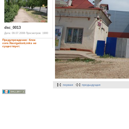
dsc_0013
Дата: 09.07.2008
Просмотров: 1900
Предупреждение: блок
core.NavigationLinks не
существует.
первая
предыдущая