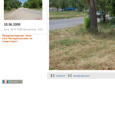
18.06.2008
Дата: 09.07.2008
Просмотров: 1106
Предупреждение: блок
core.NavigationLinks не
существует.
первая
предыдущая