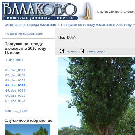
По вопросам фотогалереи
Фотогалерея города Балаково
Прогулки по городу Балаково в 2010 году
Последние комментарии
dsc_0064
Прогулка по городу
Балаково в 2010 году -
первая
предыдущая
16 июня
1. dsc_0001
...
61. dsc_0061
62. dsc_0062
63. dsc_0063
64. dsc_0064
65. dsc_0065
66. dsc_0066
67. dsc_0067
...
508. dsc_0509
Случайное изображение