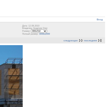
Вход
Дата: 12.09.2010
Владелец: Бодичев Олег
Размер:
Полный размер:
3008x2000
следующая
последняя