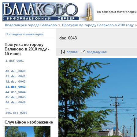
По вопросам фотогалереи
Фотогалерея города Балаково
Прогулки по городу Балаково в 2010 году
Последние комментарии
dsc_0043
Прогулка по городу
Балаково в 2010 году -
первая
предыдущая
15 июня
1. dsc_0001
...
40. dsc_0040
41. dsc_0041
42. dsc_0042
43. dsc_0043
44. dsc_0044
45. dsc_0045
46. dsc_0046
...
296. dsc_0296
Случайное изображение