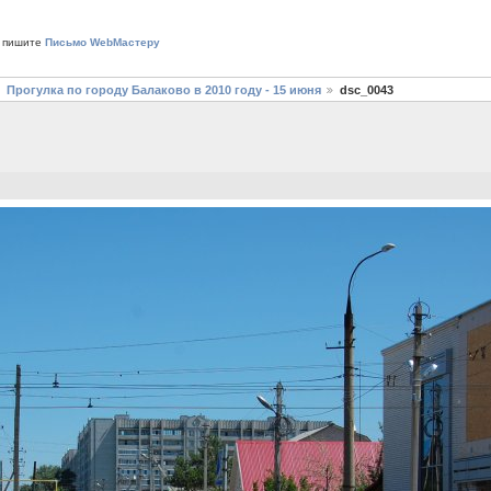
 пишите
Письмо WebМастеру
Прогулка по городу Балаково в 2010 году - 15 июня
dsc_0043