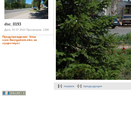
dsc_0193
Дата: 02.07.2010
Просмотров: 1396
Предупреждение: блок
core.NavigationLinks не
существует.
первая
предыдущая