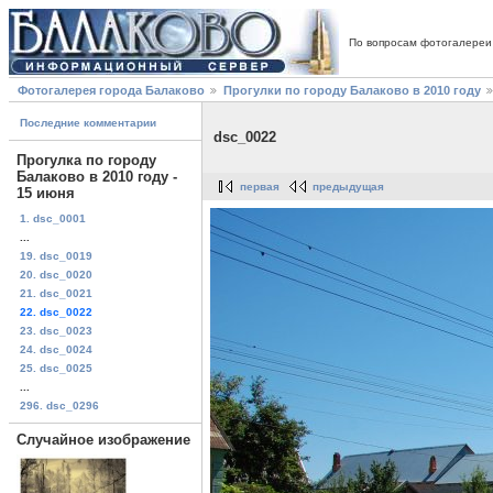
По вопросам фотогалереи
Фотогалерея города Балаково
Прогулки по городу Балаково в 2010 году
Последние комментарии
dsc_0022
Прогулка по городу
Балаково в 2010 году -
первая
предыдущая
15 июня
1. dsc_0001
...
19. dsc_0019
20. dsc_0020
21. dsc_0021
22. dsc_0022
23. dsc_0023
24. dsc_0024
25. dsc_0025
...
296. dsc_0296
Случайное изображение