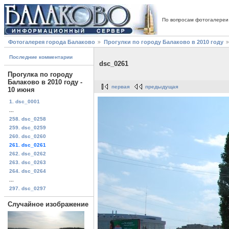
По вопросам фотогалереи
Фотогалерея города Балаково
Прогулки по городу Балаково в 2010 году
Последние комментарии
dsc_0261
Прогулка по городу
Балаково в 2010 году -
первая
предыдущая
10 июня
1. dsc_0001
...
258. dsc_0258
259. dsc_0259
260. dsc_0260
261. dsc_0261
262. dsc_0262
263. dsc_0263
264. dsc_0264
...
297. dsc_0297
Случайное изображение