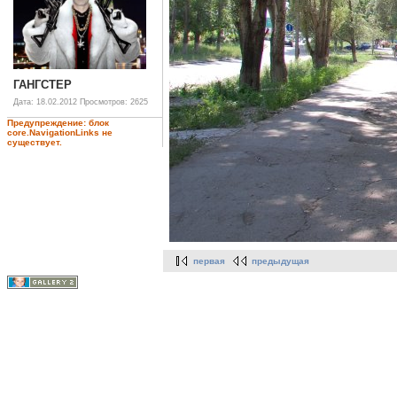
ГАНГСТЕР
Дата: 18.02.2012
Просмотров: 2625
Предупреждение: блок
core.NavigationLinks не
существует.
первая
предыдущая