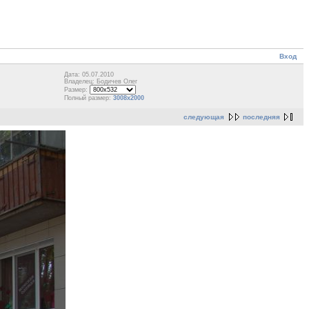
Вход
Дата: 05.07.2010
Владелец: Бодичев Олег
Размер:
Полный размер:
3008x2000
следующая
последняя