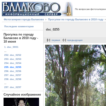
По вопросам фотогалереи
Фотогалерея города Балаково
Прогулки по городу Балаково в 2010 году
Последние комментарии
dsc_0255
Прогулка по городу
Балаково в 2010 году -
первая
предыдущая
10 июня
1. dsc_0001
...
252. dsc_0252
253. dsc_0253
254. dsc_0254
255. dsc_0255
256. dsc_0256
257. dsc_0257
258. dsc_0258
...
297. dsc_0297
Случайное изображение