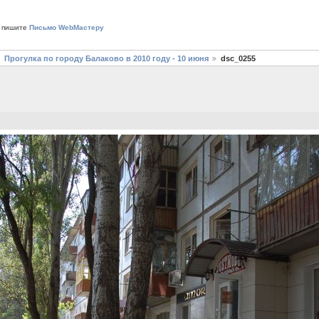
 пишите
Письмо WebМастеру
Прогулка по городу Балаково в 2010 году - 10 июня
dsc_0255