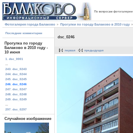
По вопросам фотогалереи
Фотогалерея города Балаково
Прогулки по городу Балаково в 2010 году
Последние комментарии
dsc_0246
Прогулка по городу
Балаково в 2010 году -
первая
предыдущая
10 июня
1. dsc_0001
...
243. dsc_0243
244. dsc_0244
245. dsc_0245
246. dsc_0246
247. dsc_0247
248. dsc_0248
249. dsc_0249
...
297. dsc_0297
Случайное изображение