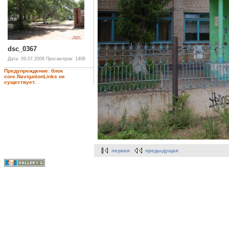
dsc_0367
Дата: 09.07.2008
Просмотров: 1406
Предупреждение: блок
core.NavigationLinks не
существует.
первая
предыдущая