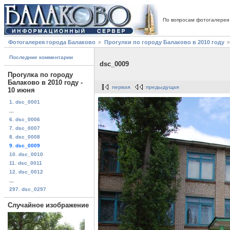
По вопросам фотогалереи
Фотогалерея города Балаково
Прогулки по городу Балаково в 2010 году
Последние комментарии
dsc_0009
Прогулка по городу
Балаково в 2010 году -
первая
предыдущая
10 июня
1. dsc_0001
...
6. dsc_0006
7. dsc_0007
8. dsc_0008
9. dsc_0009
10. dsc_0010
11. dsc_0011
12. dsc_0012
...
297. dsc_0297
Случайное изображение