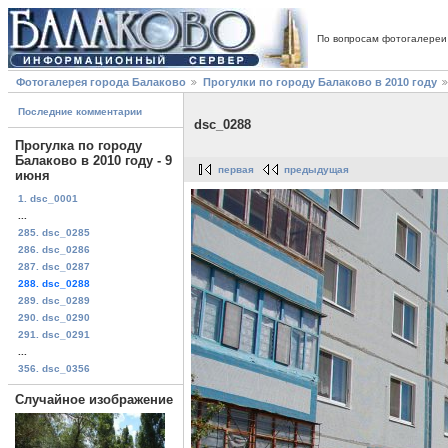
По вопросам фотогалереи
Фотогалерея города Балаково
Прогулки по городу Балаково в 2010 году
Последние комментарии
dsc_0288
Прогулка по городу
Балаково в 2010 году - 9
первая
предыдущая
июня
1. dsc_0001
...
285. dsc_0285
286. dsc_0286
287. dsc_0287
288. dsc_0288
289. dsc_0289
290. dsc_0290
291. dsc_0291
...
356. dsc_0356
Случайное изображение