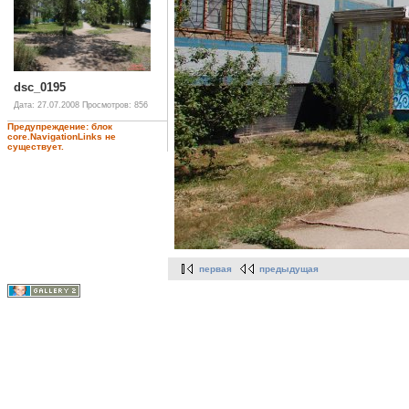
dsc_0195
Дата: 27.07.2008
Просмотров: 856
Предупреждение: блок
core.NavigationLinks не
существует.
первая
предыдущая