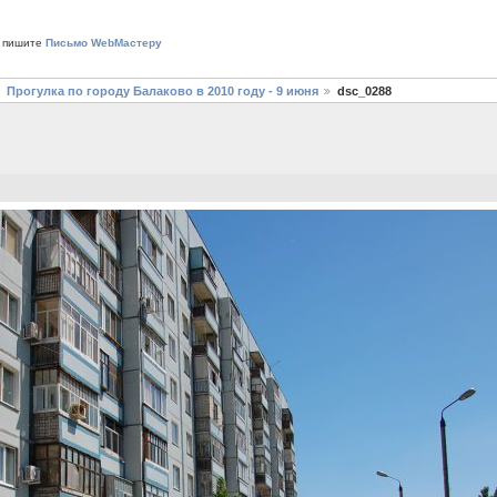
 пишите
Письмо WebМастеру
Прогулка по городу Балаково в 2010 году - 9 июня
dsc_0288