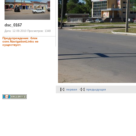
dsc_0167
Дата: 12.09.2010
Просмотров: 1348
Предупреждение: блок
core.NavigationLinks не
существует.
первая
предыдущая