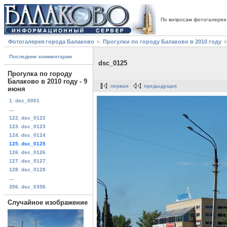
По вопросам фотогалереи
Фотогалерея города Балаково
Прогулки по городу Балаково в 2010 году
Последние комментарии
dsc_0125
Прогулка по городу
Балаково в 2010 году - 9
первая
предыдущая
июня
1. dsc_0001
...
122. dsc_0122
123. dsc_0123
124. dsc_0124
125. dsc_0125
126. dsc_0126
127. dsc_0127
128. dsc_0128
...
356. dsc_0356
Случайное изображение