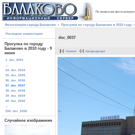
По вопросам фотогалереи
Фотогалерея города Балаково
Прогулки по городу Балаково в 2010 году
Последние комментарии
dsc_0037
Прогулка по городу
Балаково в 2010 году - 9
первая
предыдущая
июня
1. dsc_0001
...
34. dsc_0034
35. dsc_0035
36. dsc_0036
37. dsc_0037
38. dsc_0038
39. dsc_0039
40. dsc_0040
...
356. dsc_0356
Случайное изображение