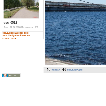
dsc_0512
Дата: 04.07.2008
Просмотров: 938
Предупреждение: блок
core.NavigationLinks не
существует.
первая
предыдущая