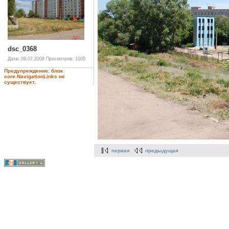
dsc_0368
Дата: 09.07.2008
Просмотров: 1005
Предупреждение: блок
core.NavigationLinks не
существует.
первая
предыдущая