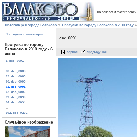
По вопросам фотогалереи
Фотогалерея города Балаково
Прогулки по городу Балаково в 2010 году
Последние комментарии
dsc_0091
Прогулка по городу
Балаково в 2010 году - 6
первая
предыдущая
июня
1. dsc_0001
...
88. dsc_0088
89. dsc_0089
90. dsc_0090
91. dsc_0091
92. dsc_0092
93. dsc_0093
94. dsc_0094
...
292. dsc_0292
Случайное изображение