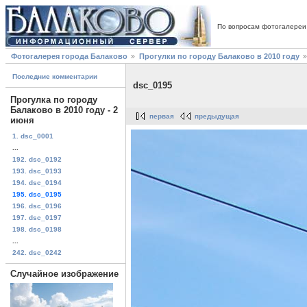
По вопросам фотогалереи
Фотогалерея города Балаково
Прогулки по городу Балаково в 2010 году
Последние комментарии
dsc_0195
Прогулка по городу
Балаково в 2010 году - 2
первая
предыдущая
июня
1. dsc_0001
...
192. dsc_0192
193. dsc_0193
194. dsc_0194
195. dsc_0195
196. dsc_0196
197. dsc_0197
198. dsc_0198
...
242. dsc_0242
Случайное изображение