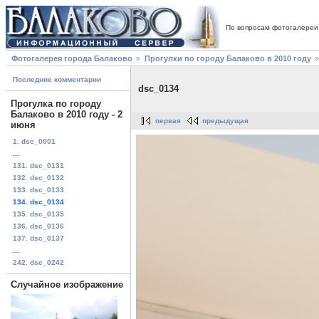
По вопросам фотогалереи
Фотогалерея города Балаково
Прогулки по городу Балаково в 2010 году
Последние комментарии
dsc_0134
Прогулка по городу
Балаково в 2010 году - 2
первая
предыдущая
июня
1. dsc_0001
...
131. dsc_0131
132. dsc_0132
133. dsc_0133
134. dsc_0134
135. dsc_0135
136. dsc_0136
137. dsc_0137
...
242. dsc_0242
Случайное изображение