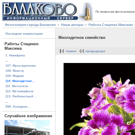
По вопросам фотогалереи
Фотогалерея города Балаково
Наши авторы
Работы Стаценко Максима
Последние комментарии
Многодетное семейство
Работы Стаценко
Максима
первая
предыдущая
1. Аквафрэш
...
107. Муха-журчалка
108. Монстр
109. Модник
110. Многодетное...
111. Мечтатель
112. Метаморфоза
113. Любопытный ...
...
598. Холодное...
Случайное изображение