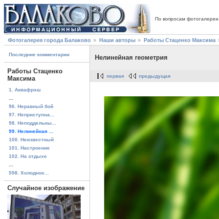
По вопросам фотогалереи
Фотогалерея города Балаково
Наши авторы
Работы Стаценко Максима
Последние комментарии
Нелинейная геометрия
Работы Стаценко
первая
предыдущая
Максима
1. Аквафрэш
...
96. Неравный бой
97. Неприступна...
98. Неподдельны...
99. Нелинейная ...
100. Неизвестный
101. Настроение
102. На отдыхе
...
598. Холодное...
Случайное изображение