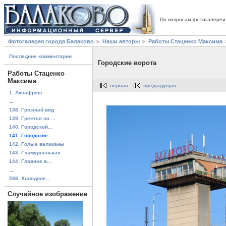
По вопросам фотогалереи
Фотогалерея города Балаково
Наши авторы
Работы Стаценко Максима
Последние комментарии
Городские ворота
Работы Стаценко
Максима
первая
предыдущая
1. Аквафрэш
...
138. Грозный вид
139. Греется на ...
140. Городской...
141. Городские...
142. Голые великаны
143. Гламурненькая
144. Главное в...
...
598. Холодное...
Случайное изображение