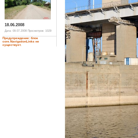
18.06.2008
Дата: 09.07.2008
Просмотров: 1029
Предупреждение: блок
core.NavigationLinks не
существует.