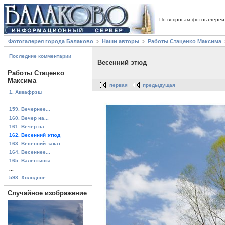
По вопросам фотогалереи
Фотогалерея города Балаково
Наши авторы
Работы Стаценко Максима
Последние комментарии
Весенний этюд
Работы Стаценко
Максима
первая
предыдущая
1. Аквафрэш
...
159. Вечернее...
160. Вечер на...
161. Вечер на...
162. Весенний этюд
163. Весенний закат
164. Весеннее...
165. Валентинка ...
...
598. Холодное...
Случайное изображение