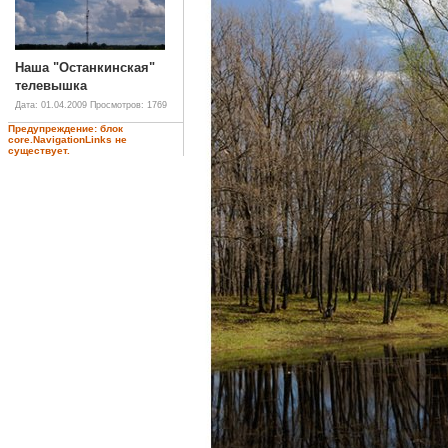
Наша "Останкинская"
телевышка
Дата: 01.04.2009
Просмотров: 1769
Предупреждение: блок
core.NavigationLinks не
существует.