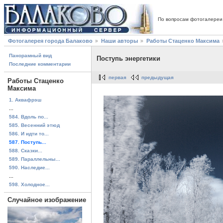
По вопросам фотогалереи
Фотогалерея города Балаково
Наши авторы
Работы Стаценко Максима
Панорамный вид
Поступь энергетики
Последние комментарии
первая
предыдущая
Работы Стаценко
Максима
1. Аквафрэш
...
584. Вдоль по...
585. Весенний этюд
586. И идти то...
587. Поступь...
588. Сказки...
589. Параллельны...
590. Наследие...
...
598. Холодное...
Случайное изображение