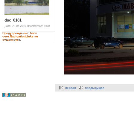
dsc_0181
Дата: 28.06.2010
Просмотров: 1508
Предупреждение: блок
core.NavigationLinks не
существует.
первая
предыдущая