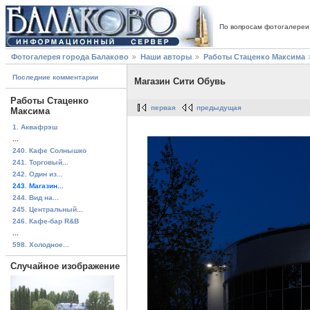
По вопросам фотогалереи
Фотогалерея города Балаково
Наши авторы
Работы Стаценко Максима
Последние комментарии
Магазин Сити Обувь
Работы Стаценко
первая
предыдущая
Максима
1. Аквафрэш
...
240. Кафе Солнышко
241. Торговый...
242. Один из...
243. Магазин...
244. Вид на...
245. Центральный...
246. Кафе-бар R&B
...
598. Холодное...
Случайное изображение