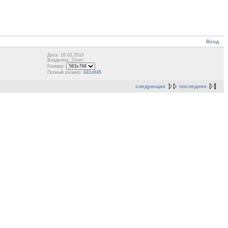
Вход
Дата: 16.02.2010
Владелец: Zoom
Размер:
Полный размер:
641x845
следующая
последняя