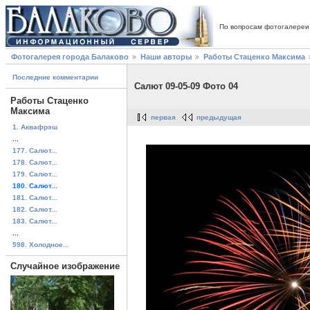
По вопросам фотогалереи
Фотогалерея города Балаково
Наши авторы
Работы Стаценко Максима
Последние комментарии
Салют 09-05-09 Фото 04
Работы Стаценко
Максима
первая
предыдущая
1. Аквафрэш
...
177. Салют...
178. Салют...
179. Салют...
180. Салют...
181. Салют...
182. Салют...
183. Салют...
...
598. Холодное...
Случайное изображение