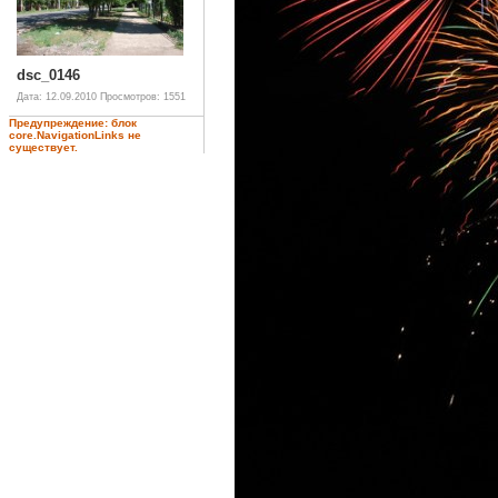
dsc_0146
Дата: 12.09.2010
Просмотров: 1551
Предупреждение: блок
core.NavigationLinks не
существует.