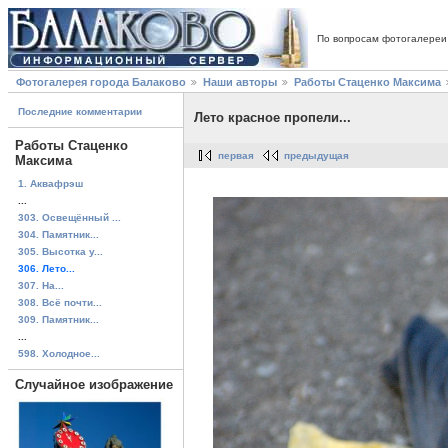
По вопросам фотогалереи
Фотогалерея города Балаково
Наши авторы
Работы Стаценко Максима
Последние комментарии
Лето красное пропели...
Работы Стаценко
первая
предыдущая
Максима
1. Аквафрэш
...
303. Освещённый ...
304. Памятник...
305. Высотка у...
306. Лето...
307. На...
308. Всё почти...
309. Памятник...
...
598. Холодное...
Случайное изображение