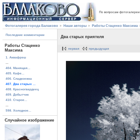
По вопросам фотогалереи
Фотогалерея города Балаково
Наши авторы
Работы Стаценко Максима
Последние комментарии
Два старых приятеля
Работы Стаценко
первая
предыдущая
Максима
1. Аквафрэш
...
404. Манящая...
405. Кафе...
406. Сладкоежка
407. Два старых ...
408. Красногвардеец
409. Добытчик
410. Старое...
...
598. Холодное...
Случайное изображение