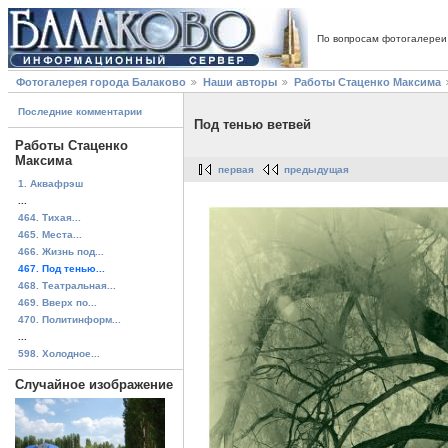
По вопросам фотогалереи
Фотогалерея города Балаково
Наши авторы
Работы Стаценко Максима
Последние комментарии
Под тенью ветвей
Работы Стаценко
Максима
первая
предыдущая
1. Аквафрэш
...
464. Тихая...
465. Места...
466. Жизнь под...
467. Под тенью...
468. Театральная...
469. Вверх по...
470. Политинформ...
...
598. Холодное...
Случайное изображение