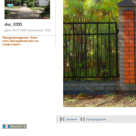
dsc_0355
Дата: 09.07.2008
Просмотров: 1065
Предупреждение: блок
core.NavigationLinks не
существует.
первая
предыдущая