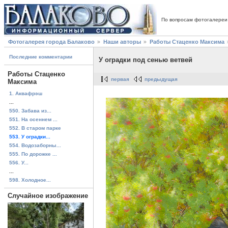
По вопросам фотогалереи
Фотогалерея города Балаково
Наши авторы
Работы Стаценко Максима
Последние комментарии
У оградки под сенью ветвей
Работы Стаценко
первая
предыдущая
Максима
1. Аквафрэш
...
550. Забава из...
551. На осеннем ...
552. В старом парке
553. У оградки...
554. Водозаборны...
555. По дорожке ...
556. У...
...
598. Холодное...
Случайное изображение