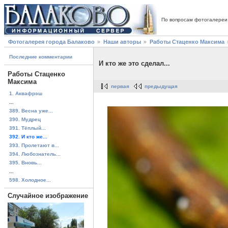
По вопросам фотогалереи
Фотогалерея города Балаково
Наши авторы
Работы Стаценко Максима
Последние комментарии
И кто же это сделал...
Работы Стаценко
Максима
первая
предыдущая
1. Аквафрэш
...
389. Весна уже...
390. Мудрец
391. Тёплый...
392. И кто же...
393. Пролетают в...
394. Любознатель...
395. Вновь...
...
598. Холодное...
Случайное изображение